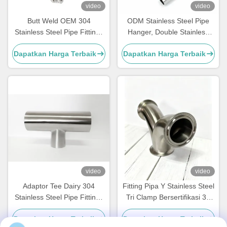
video
video
Butt Weld OEM 304
ODM Stainless Steel Pipe
Stainless Steel Pipe Fittings
Hanger, Double Stainless
Check Valve Non Return
Steel 304 Tube Fittings
Dapatkan Harga Terbaik
Dapatkan Harga Terbaik
video
video
Adaptor Tee Dairy 304
Fitting Pipa Y Stainless Steel
Stainless Steel Pipe Fittings
Tri Clamp Bersertifikasi 3A
Stainless Steel Weld Elbow
Ss 304
Dapatkan Harga Terbaik
Dapatkan Harga Terbaik