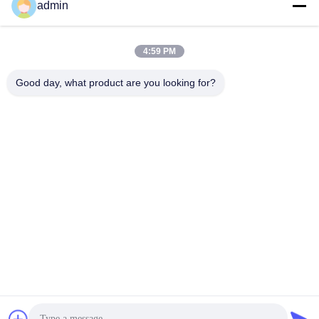
admin
4:59 PM
Kontak Cepat
Good day, what product are you looking for?
Alamat
No. 236 LING ROAD WENZHOU ZHEJIANG CHINA
Tel
86-138-677-25587
Surel
bovinx@milkmachineparts.com
Kebijakan Privasi
|
Sitemap
| China Kualitas Baik suku cadang
mesin susu Pemasok. Hak Cipta © 2023-2026 BOVINX MACHINE