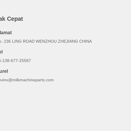
ak Cepat
lamat
o. 236 LING ROAD WENZHOU ZHEJIANG CHINA
el
6-138-677-25587
urel
ovinx@milkmachineparts.com