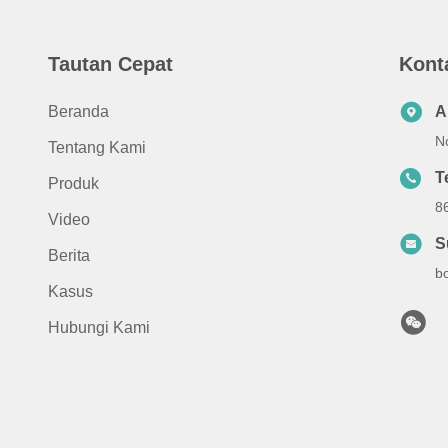
Tautan Cepat
Kont
Beranda
A
N
Tentang Kami
T
Produk
8
Video
S
Berita
b
Kasus
Hubungi Kami