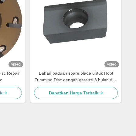
video
video
isc Repair
Bahan paduan spare blade untuk Hoof
c
Trimming Disc dengan garansi 3 bulan dan
multi-sided Trimming
ik
Dapatkan Harga Terbaik