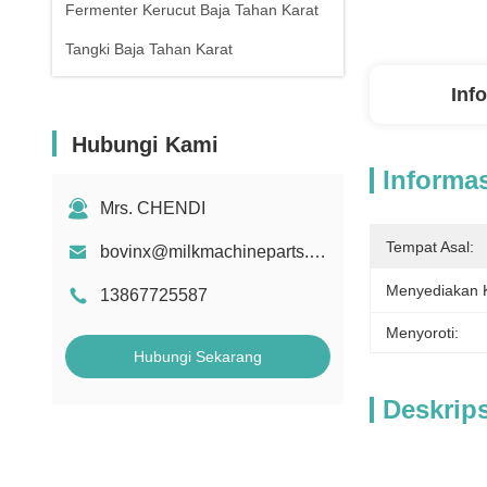
Fermenter Kerucut Baja Tahan Karat
Tangki Baja Tahan Karat
Inf
Hubungi Kami
Informas
Mrs. CHENDI
Tempat Asal:
bovinx@milkmachineparts.com
Menyediakan
13867725587
Menyoroti:
Hubungi Sekarang
Deskrip