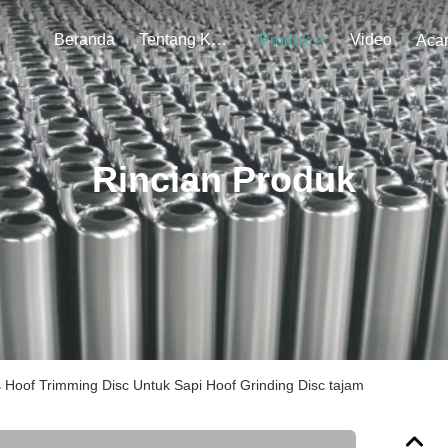
Beranda
Tentang Kami
Video
Produk
Aca
Rincian Produk
 Hoof Trimming Disc Untuk Sapi Hoof Grinding Disc tajam