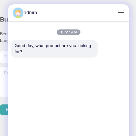
admin
Buletin kami
10:27 AM
Berlangganan buletin kami untuk mendapatkan diskon dan
banyak lagi.
Good day, what product are you looking 
for?
Mengirim Email