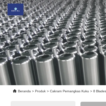
Beranda
>
Produk
>
Cakram Pemangkas Kuku
>
8 Blades