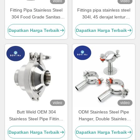
video
video
Fitting Pipa Stainless Steel
Fittings pipa stainless steel
304 Food Grade Sanitasi
304l, 45 derajat lentur
Ferrule Single Pin Clamp
pendek siku
Dapatkan Harga Terbaik
Dapatkan Harga Terbaik
video
video
Butt Weld OEM 304
ODM Stainless Steel Pipe
Stainless Steel Pipe Fittings
Hanger, Double Stainless
Check Valve Non Return
Steel 304 Tube Fittings
Dapatkan Harga Terbaik
Dapatkan Harga Terbaik