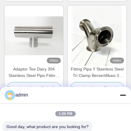
video
video
Adaptor Tee Dairy 304
Fitting Pipa Y Stainless Steel
Stainless Steel Pipe Fittings
Tri Clamp Bersertifikasi 3A
Stainless Steel Weld Elbow
Ss 304
Dapatkan Harga Terbaik
Dapatkan Harga Terbaik
admin
1:06 PM
Kontak Cepat
Good day, what product are you looking for?