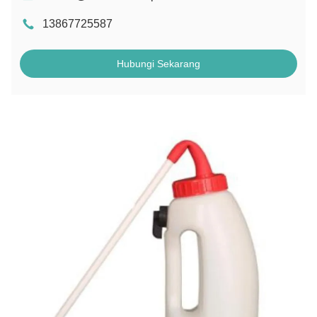
13867725587
Hubungi Sekarang