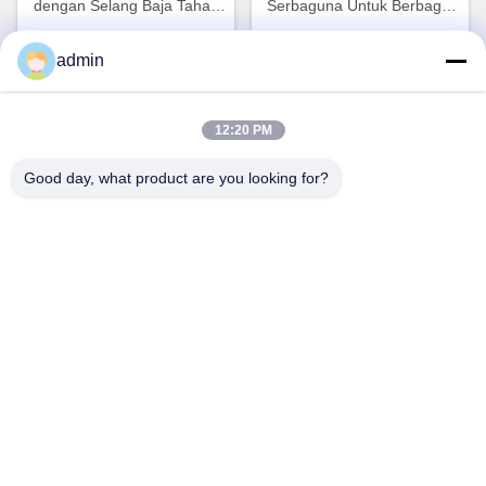
dengan Selang Baja Tahan
Serbaguna Untuk Berbagai
Karat 0.52Kg Untuk
Ras dan Usia Kambing
Dapatkan Harga Terbaik
Dapatkan Harga Terbaik
Peternakan Domba
admin
12:20 PM
Good day, what product are you looking for?
Sapi Feed Bucket Teat
Kebersihan - Kalung ember
Bucket Dengan Teat/Milk Bar
Feeder gaya Euro - dengan
sapi feeder
Nipple, Valve, dan
Dapatkan Harga Terbaik
Dapatkan Harga Terbaik
gantungan gantung