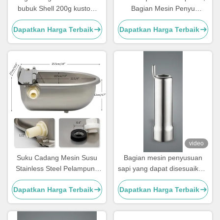
bubuk Shell 200g kustom
Bagian Mesin Penyu
Untuk Cluster, cangkir teh
Stainless Steel Untuk Sapi
Dapatkan Harga Terbaik
Dapatkan Harga Terbaik
video
Suku Cadang Mesin Susu
Bagian mesin penyusuan
Stainless Steel Pelampung
sapi yang dapat disesuaikan,
Peminum Otomatis Sapi
bagian pengganti mesin
Dapatkan Harga Terbaik
Dapatkan Harga Terbaik
penyusuan jenis kerang,
cangkir susu