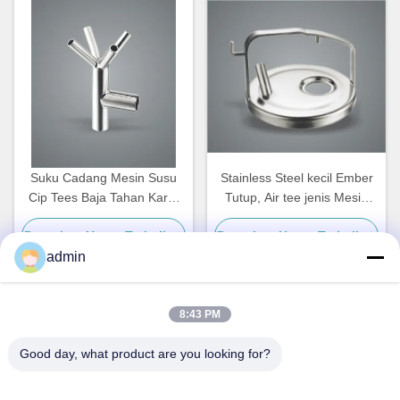
Suku Cadang Mesin Susu
Stainless Steel kecil Ember
Cip Tees Baja Tahan Karat
Tutup, Air tee jenis Mesin
Disesuaikan
menyusu sapi suku cadang
Dapatkan Harga Terbaik
Dapatkan Harga Terbaik
admin
8:43 PM
Kontak Cepat
Good day, what product are you looking for?
Alamat