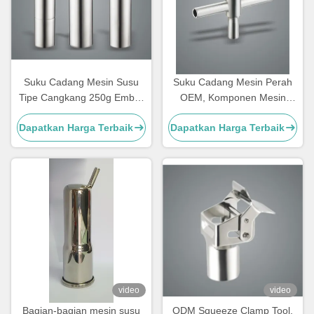
Suku Cadang Mesin Susu
Suku Cadang Mesin Perah
Tipe Cangkang 250g Ember
OEM, Komponen Mesin
yang Dapat Disesuaikan
Perah Tipe Air Tee
Dapatkan Harga Terbaik
Dapatkan Harga Terbaik
Untuk Kambing
video
video
Bagian-bagian mesin susu
ODM Squeeze Clamp Tool,