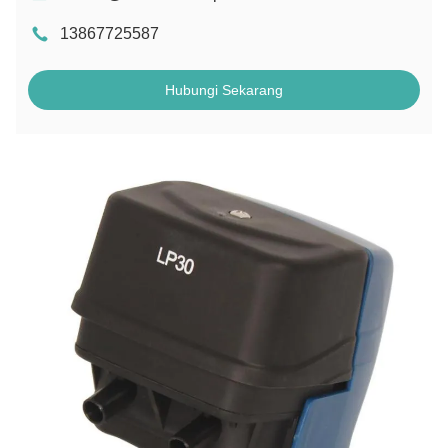
13867725587
Hubungi Sekarang